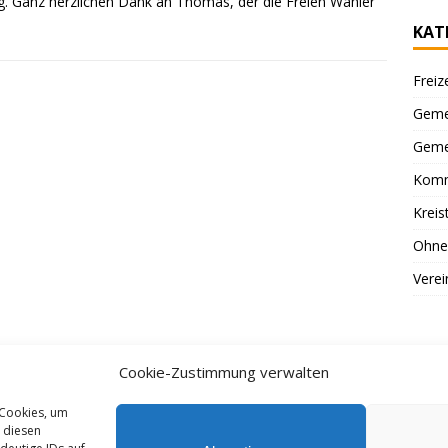
 Ganz herzlichen Dank an Thomas, der die Freien Wähler
KAT
Freiz
Geme
Geme
Komm
Kreis
Ohne
Verei
Cookie-Zustimmung verwalten
 Cookies, um
 diesen