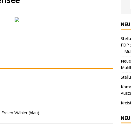
NEU
Stell
FDP 
– Mü
Neuer
Mühl
Stel
Komm
Ausz
Kreis
 Freien Wähler (blau).
NEU