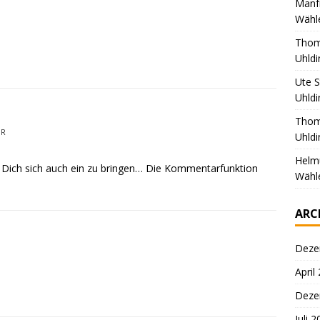
Manf
Wähl
Thom
Uhld
Ute 
Uhld
Tho
HR
Uhld
Helm
ür Dich sich auch ein zu bringen… Die Kommentarfunktion
Wähl
ARC
Deze
April
Deze
Juli 