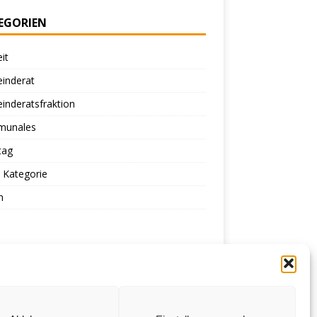
EGORIEN
eit
inderat
inderatsfraktion
unales
tag
 Kategorie
n