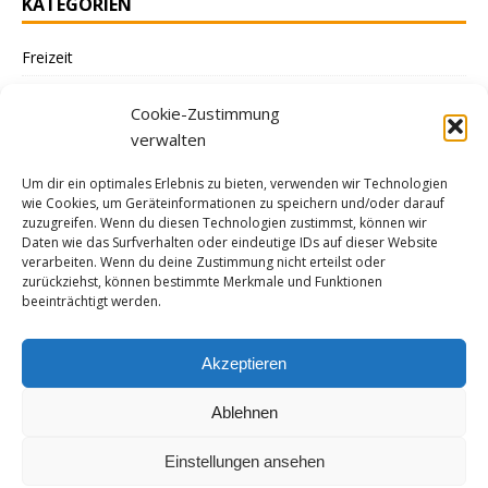
KATEGORIEN
Freizeit
Gemeinderat
Cookie-Zustimmung
Gemeinderatsfraktion
verwalten
Kommunales
Um dir ein optimales Erlebnis zu bieten, verwenden wir Technologien
Kreistag
wie Cookies, um Geräteinformationen zu speichern und/oder darauf
zuzugreifen. Wenn du diesen Technologien zustimmst, können wir
Ohne Kategorie
Daten wie das Surfverhalten oder eindeutige IDs auf dieser Website
verarbeiten. Wenn du deine Zustimmung nicht erteilst oder
Verein
zurückziehst, können bestimmte Merkmale und Funktionen
beeinträchtigt werden.
Akzeptieren
DATENSCHUTZ / IMPRESSUM
Ablehnen
Cookie-Richtlinie (EU)
Datenschutz / Impressum
Einstellungen ansehen