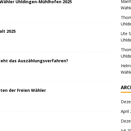
Manf
 Wähler Uhldingen-Mühlhofen 2025
Wähl
Thom
Uhld
lt 2025
Ute 
Uhld
Tho
Uhld
eht das Auszählungsverfahren?
Helm
Wähl
ARC
ten der Freien Wähler
Deze
April
Deze
Juli 