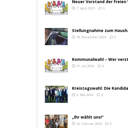
Neuer Vorstand der Freien
7. April 2025
0
Stellungnahme zum Hausha
18. Dezember 2024
0
Kommunalwahl – Wer verst
21. Juli 2024
0
Kreistagswahl: Die Kandida
6. Mai 2024
0
„Ihr wählt uns!“
26. Februar 2024
0