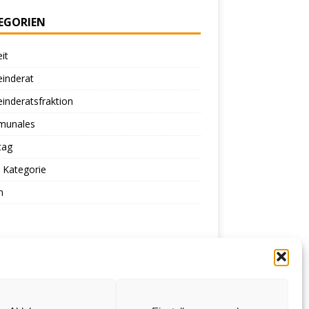
EGORIEN
eit
inderat
inderatsfraktion
unales
tag
 Kategorie
n