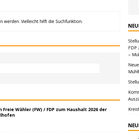
werden. Vielleicht hilft die Suchfunktion.
NEU
Stell
FDP 
– Mü
Neuer
Mühl
Stel
Komm
Ausz
Kreis
 Freie Wähler (FW) / FDP zum Haushalt 2026 der
lhofen
NEU